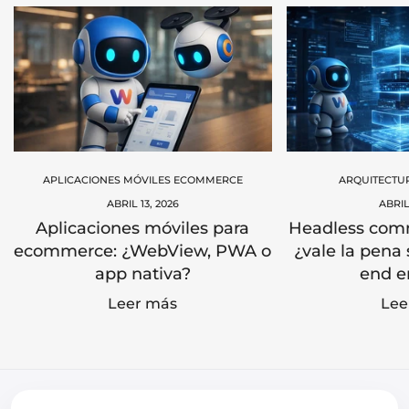
APLICACIONES MÓVILES ECOMMERCE
ARQUITECTU
ABRIL 13, 2026
ABRIL
Aplicaciones móviles para
Headless comm
ecommerce: ¿WebView, PWA o
¿vale la pena 
app nativa?
end e
Leer más
Lee