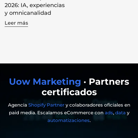
2026: IA, experiencias
y omnicanalidad
Leer más
Uow Marketing
· Partners
certificados
Agencia
Shopify Partner
y colaboradores oficiales en
paid media. Escalamos eCommerce con
ads
,
data
y
automatizaciones
.